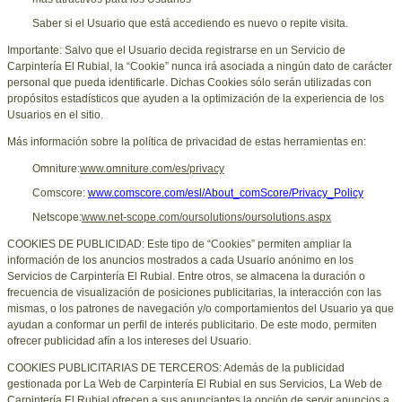
Saber si el Usuario que está accediendo es nuevo o repite visita.
Importante: Salvo que el Usuario decida registrarse en un Servicio de
Carpintería El Rubial
, la “Cookie” nunca irá asociada a ningún dato de carácter
personal que pueda identificarle. Dichas Cookies sólo serán utilizadas con
propósitos estadísticos que ayuden a la optimización de la experiencia de los
Usuarios en el sitio.
Más información sobre la política de privacidad de estas herramientas en:
Omniture:
www.omniture.com/es/privacy
Comscore:
www.comscore.com/esl/About_comScore/Privacy_Policy
Netscope:
www.net-scope.com/oursolutions/oursolutions.aspx
COOKIES DE PUBLICIDAD: Este tipo de “Cookies” permiten ampliar la
información de los anuncios mostrados a cada Usuario anónimo en los
Servicios de Carpintería El Rubial. Entre otros, se almacena la duración o
frecuencia de visualización de posiciones publicitarias, la interacción con las
mismas, o los patrones de navegación y/o comportamientos del Usuario ya que
ayudan a conformar un perfil de interés publicitario. De este modo, permiten
ofrecer publicidad afín a los intereses del Usuario.
COOKIES PUBLICITARIAS DE TERCEROS: Además de la publicidad
gestionada por La Web de
Carpintería El Rubial
en sus Servicios, La Web de
Carpintería El Rubial
ofrecen a sus anunciantes la opción de servir anuncios a