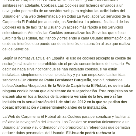
similares (en adelante, Cookies). Las Cookies son ficheros enviados a un
navegador por medio de un servidor web para registrar las actividades del
Usuario en una web determinada o en todas La Web, apps y/o servicios de la
Carpintería El Rubial
(en adelante, los Servicios). La primera finalidad de las
Cookies es la de facilitar al Usuario un acceso más rápido a los Servicios
seleccionados. Además, las Cookies personalizan los Servicios que ofrece
Carpintería El Rubial
, facilitando y ofreciendo a cada Usuario información que
es de su interés o que puede ser de su interés, en atención al uso que realiza
de los Servicios.
Según la normativa actual en España, el uso de cookies (excepto la cookie de
sesión) está totalmente prohibido sin el previo consentimiento del usuario. Es
decir, de nada sirve notificar que se han instalado cookies, si ya están
instaladas, simplemente no cumples la ley y ya han empezado las temidas
sanciones (
Un cliente de
Pablo Fernández Burgueño
, socio fundador del
bufete Abanlex Abogados
).
En la Web de Carpinteria El Rubial, no se instala
ninguna cookie hasta que el visitante da su aprobación.
Este requisito no se
encontraba en los artículos de la primera versión de la ley, pero sí fue
incluido en la actualización del 1 de abril de 2012 en la que
se pedían dos
cosas: información y consentimiento antes de la instalación
.
La Web de
Carpintería El Rubial
utiliza Cookies para personalizar y facilitar al
máximo la navegación del Usuario. Las Cookies se asocian únicamente a un
Usuario anónimo y su ordenador y no proporcionan referencias que permitan
deducir datos personales del Usuario.
El Usuario podrá rechazar la